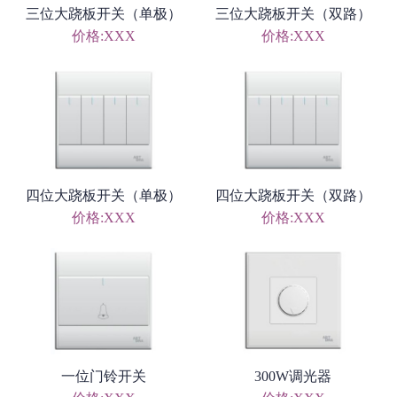
三位大跷板开关（单极）
三位大跷板开关（双路）
价格:XXX
价格:XXX
四位大跷板开关（单极）
四位大跷板开关（双路）
价格:XXX
价格:XXX
一位门铃开关
300W调光器