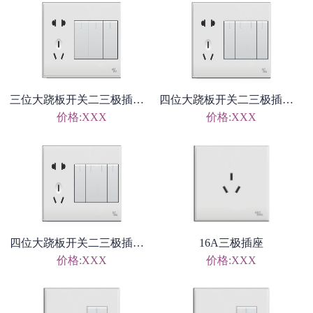
三位大跷板开关二三极插座（双路）
四位大跷板开关二三极插座（单极）
价格:XXX
价格:XXX
四位大跷板开关二三极插座（双路）
16A三极插座
价格:XXX
价格:XXX