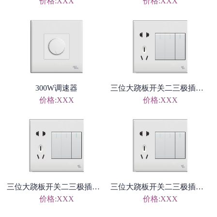
价格:XXX
价格:XXX
300W调速器
三位大跷板开关二三极插座（单极）
价格:XXX
价格:XXX
三位大跷板开关二三极插座（双路）
三位大跷板开关二三极插座（单极）
价格:XXX
价格:XXX